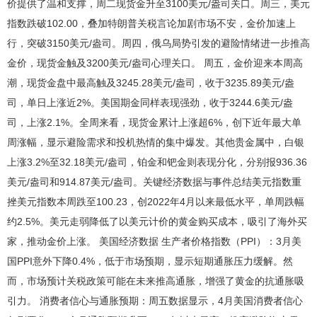
价提供了温和支撑，周二现货金升至3100美元/盎司关口。周三，美元
指数跌破102.00，叠加特朗普关税言论加剧市场不安，金价加速上
行，突破3150美元/盎司。周四，俄乌局势引发的避险情绪进一步推高
金价，现货金触及3200美元/盎司心理关口。 周五，金价迎来本周高
潮，现货金盘中最高触及3245.28美元/盎司，收于3235.89美元/盎
司，单日上涨近2%。美国期金同样表现强劲，收于3244.6美元/盎
司，上涨2.1%。全周来看，现货金累计上涨超6%，创下近年最大单
周涨幅，显示避险需求和投机热情的集中爆发。其他贵金属中，白银
上涨3.2%至32.18美元/盎司，铂金和钯金则表现分化，分别报936.36
美元/盎司和914.87美元/盎司。关键经济数据与事件总结美元指数重
挫美元指数本周跌至100.23，创2022年4月以来最低水平，单周跌幅
约2.5%。美元走弱降低了以美元计价的黄金购买成本，吸引了海外买
家，推动金价上涨。 美国经济数据 生产者价格指数（PPI）：3月美
国PPI意外下降0.4%，低于市场预期，显示短期通胀压力缓解。然
而，市场预计关税政策可能在未来推高通胀，增强了黄金的抗通胀吸
引力。 消费者信心与通胀预期：周五数据显示，4月美国消费者信心