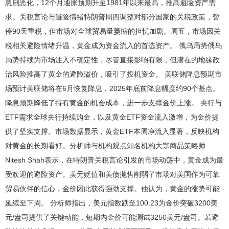
急剧恶化，12个月通胀预期升至1981年以来最高，推高避险资产需
求。关税言论与避险情绪特朗普周四调整对部分国家的关税政策，暂
停90天重税，但市场对全球贸易量萎缩的担忧加剧。周五，市场因关
税相关避险情绪升温，黄金成为资金流入的首选资产。 俄乌局势俄乌
局势持续为市场注入不确定性，尽管直接影响有限，但潜在的地缘政
治风险推高了黄金的避险溢价，吸引了投机资金。 美联储降息预期市
场预计美联储将在6月恢复降息，2025年底前降息幅度约90个基点。
降息预期降低了持有黄金的机会成本，进一步支撑金价上涨。 央行与
ETF需求全球央行持续购金，以及黄金ETF资金流入激增，为金价提
供了坚实支撑。市场数据显示，黄金ETF本周净流入显著，反映机构
对黄金的长期看好。分析师与机构观点知名机构大宗商品策略师
Nitesh Shah表示，在特朗普关税言论引发的市场动荡中，黄金成为最
受欢迎的避险资产。美元贬值和美债抛售削弱了市场对美国作为可靠
贸易伙伴的信心，金价因此获得强劲支撑。他认为，黄金的涨势可能
延续至下周。 分析师指出，美元指数跌至100.23为金价突破3200美
元/盎司提供了关键动能，短期内金价可能测试3250美元/盎司。若避