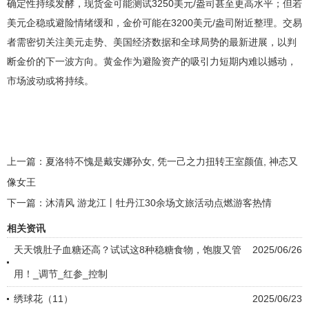
确定性持续发酵，现货金可能测试3250美元/盎司甚至更高水平；但若
美元企稳或避险情绪缓和，金价可能在3200美元/盎司附近整理。交易
者需密切关注美元走势、美国经济数据和全球局势的最新进展，以判
断金价的下一波方向。黄金作为避险资产的吸引力短期内难以撼动，
市场波动或将持续。
上一篇：
夏洛特不愧是戴安娜孙女, 凭一己之力扭转王室颜值, 神态又
像女王
下一篇：
沐清风 游龙江丨牡丹江30余场文旅活动点燃游客热情
相关资讯
天天饿肚子血糖还高？试试这8种稳糖食物，饱腹又管
2025/06/26
用！_调节_红参_控制
绣球花（11）
2025/06/23