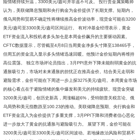
险情绪持续升温，3300美元/盎司并非遥不可及。 投行贵金属策略师
认为，美联储降息预期和央行购金为金价提供了长期支撑。短期内，
俄乌局势和贸易不确定性将继续推高金价波动率，现货金可能在3200
美元/盎司至3300美元/盎司区间运行。 有对冲基金经理表示，黄金
ETF资金流入和投机者多头加仓是本周金价飙升的主要驱动因素。
CFTC数据显示，尽管截至4月8日当周黄金净多头寸降至138465手，
但周五的资金流入显示多头情绪迅速回暖。他预计金价短期内将维持
高位震荡。 独立市场评论员指出，3月PPI意外下降未能削弱黄金的抗
通胀吸引力，市场对未来通胀的担忧正在推高金价。结合美元走弱和
避险需求，金价可能在下周进一步上探3275美元/盎司。本周黄金市场
的核心看点在于避险情绪的集中爆发和美元的持续疲软。现货金突破
3200美元/盎司，创历史新高，周涨幅超6%，受特朗普关税言论、俄
乌局势和美元指数跌至100.23的推动。美联储降息预期、央行购金和
ETF资金流入为金价提供了多重支撑，3月PPI下降和消费者信心恶化
进一步放大了黄金的抗通胀与避险吸引力。 展望下周，金价可能在
3200美元/盎司至3300美元/盎司区间波动。若地缘政治风险和贸易不